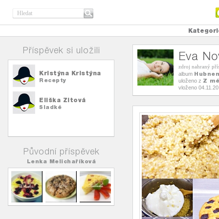
Kategori
Příspěvek si uložili
Eva No
zdroj nahraný př
Kristýna Kristýna
Hubnem
album
Recepty
Z mé
uloženo z
vloženo 04.11.2
Eliška Zitová
Sladké
Původní příspěvek
Lenka Melichaříková