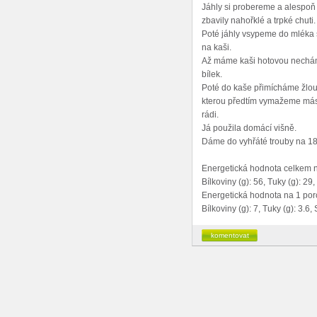
Jáhly si probereme a alespoň 
zbavily nahořklé a trpké chuti.
Poté jáhly vsypeme do mléka 
na kaši.
Až máme kaši hotovou necháme
bílek.
Poté do kaše přimícháme žlout
kterou předtím vymažeme más
rádi.
Já použila domácí višně.
Dáme do vyhřáté trouby na 18
Energetická hodnota celkem n
Bílkoviny (g): 56, Tuky (g): 29
Energetická hodnota na 1 porc
Bílkoviny (g): 7, Tuky (g): 3.6,
komentovat