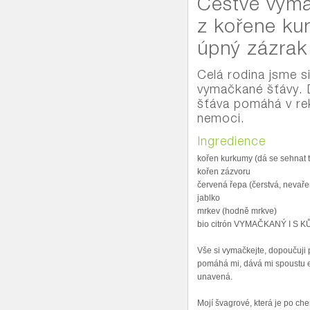
Čestvě vyma
z kořene ku
úpný zázrak
Celá rodina jsme si
vymačkané šťávy. 
šťáva pomáhá v re
nemoci.
Ingredience
kořen kurkumy (dá se sehnat 
kořen zázvoru
červená řepa (čerstvá, nevař
jablko
mrkev (hodně mrkve)
bio citrón VYMAČKANÝ I S 
Vše si vymačkejte, dopoučuji pr
pomáhá mi, dává mi spoustu en
unavená.
Mojí švagrové, která je po che