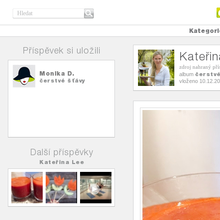
Kategori
Příspěvek si uložili
Kateři
zdroj nahraný př
Monika D.
čerstvé
album
čerstvé šťávy
vloženo 10.12.2
Další příspěvky
Kateřina Lee