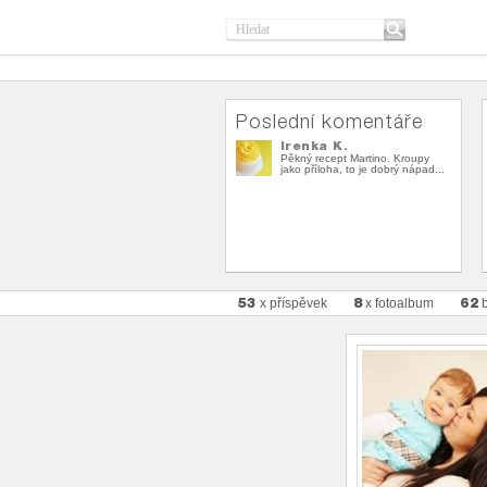
Poslední komentáře
Irenka K.
Pěkný recept Martino. Kroupy
jako příloha, to je dobrý nápad...
53
8
62
x příspěvek
x fotoalbum
b