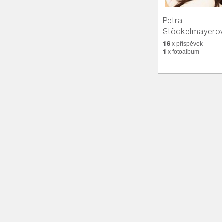
Petra
Stöckelmayero
16
x příspěvek
1
x fotoalbum