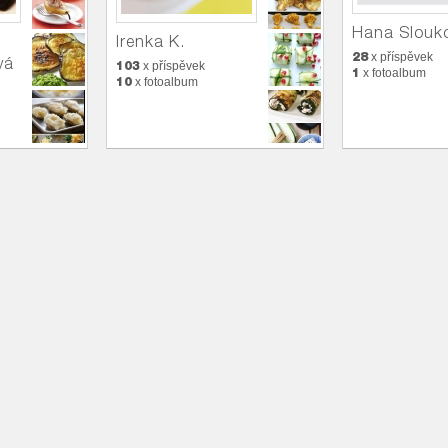
Hana Slouk
Irenka K.
28
x příspěvek
vá
103
x příspěvek
1
x fotoalbum
10
x fotoalbum