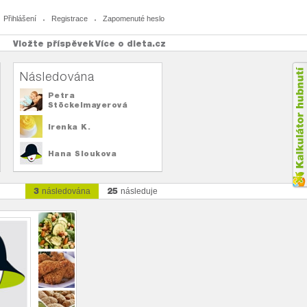
Přihlášení
Registrace
Zapomenuté heslo
Vložte příspěvek
Více o dieta.cz
Následována
Petra
Stöckelmayerová
Irenka K.
Hana Sloukova
3
25
následována
následuje