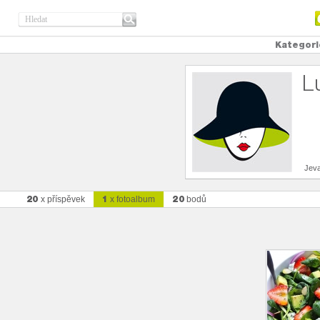
Kategori
L
Jev
20
1
20
x příspěvek
x fotoalbum
bodů