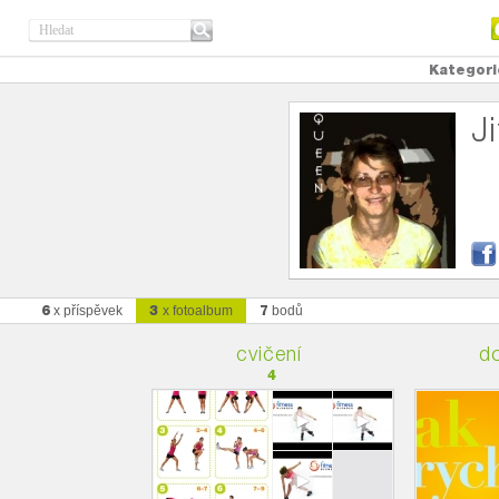
Kategori
J
6
3
7
x příspěvek
x fotoalbum
bodů
cvičení
d
4