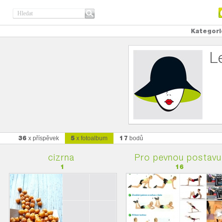
Kategori
L
36
5
17
x příspěvek
x fotoalbum
bodů
cizrna
Pro pevnou postavu
1
16