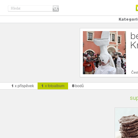
Kategori
b
K
Čes
1
1
8
x příspěvek
x fotoalbum
bodů
su