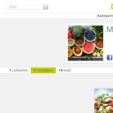
Kategori
M
1
1
10
x příspěvek
x fotoalbum
bodů