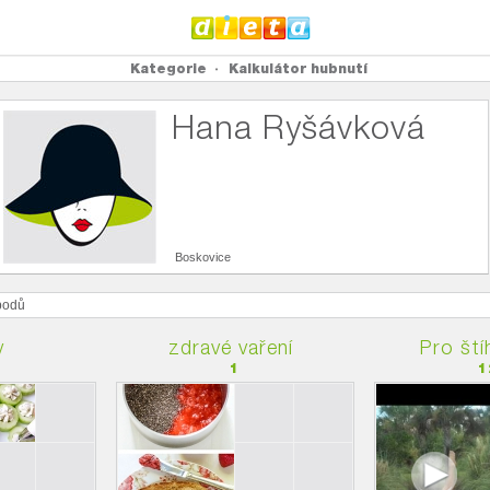
Kategorie
Kalkulátor hubnutí
Hana Ryšávková
Boskovice
odů
y
zdravé vaření
Pro štíh
1
1