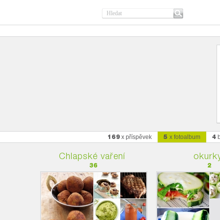
169
5
4
x příspěvek
x fotoalbum
b
Chlapské vaření
okurk
36
2