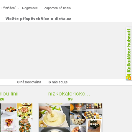
Přihlášení
Registrace
Zapomenuté heslo
Vložte příspěvek
Více o dieta.cz
0
6
následována
následuje
lou linii
nízkokalorické...
26
39