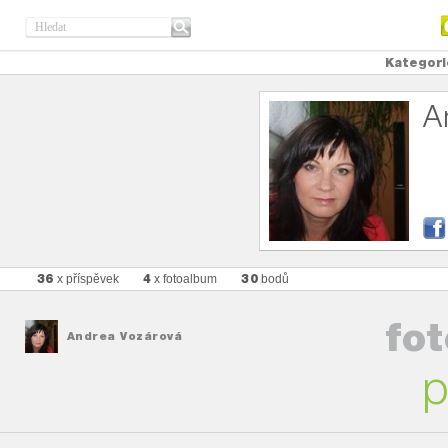
Kategori
A
36
4
30
x příspěvek
x fotoalbum
bodů
fo
Andrea Vozárová
p