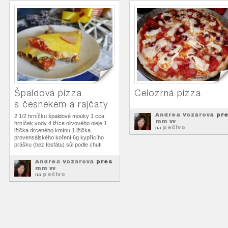
Špaldová pizza
Celozrná pizza
s česnekem a rajčaty
Andrea Vozárová
pře
2 1/2 hrníčku špaldové mouky 1 cca
mm vv
hrníček vody 4 lžíce olivového oleje 1
pečivo
na
lžička drceného kmínu 1 lžička
provensálského koření 6g kypřícího
prášku (bez fosfátu) sůl podle chuti
Andrea Vozárová
přes
mm vv
pečivo
na