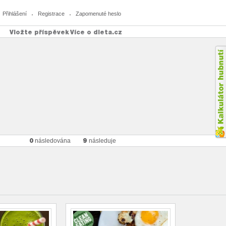
Přihlášení
Registrace
Zapomenuté heslo
Vložte příspěvek
Více o dieta.cz
0
9
následována
následuje