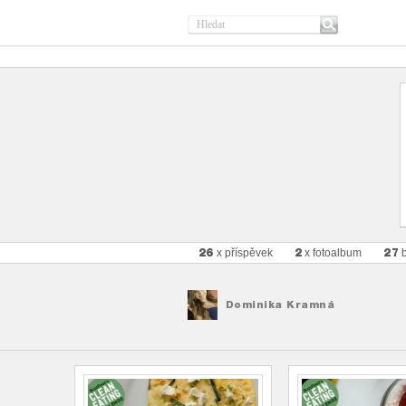
26
2
27
x příspěvek
x fotoalbum
b
Dominika Kramná