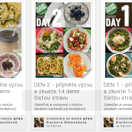
ěte výzvu
DEN 2 - přijměte výzvu
DEN 1 - př
enní
a zkuste 14 denní
a zkuste 1
čistou stravu
čistou str
 s nízkým
Jídelníček je sestavený s nízkým
Jídelníček je sest
 bezlepkový.
obsahem sacharidů a je bezlepkový.
obsahem sacharidů 
Kramná
přes
Dominika Kramná
přes
Domini
ěmečková
Barbora Němečková
Barbor
Výzva
Výzva
na
na