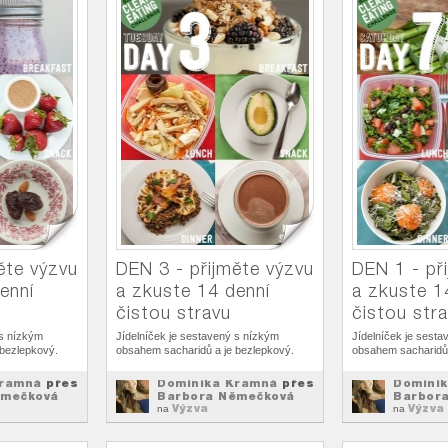
ěte výzvu
DEN 3 - přijměte výzvu
DEN 1 - př
enní
a zkuste 14 denní
a zkuste 1
čistou stravu
čistou str
 s nízkým
Jídelníček je sestavený s nízkým
Jídelníček je sest
 bezlepkový.
obsahem sacharidů a je bezlepkový.
obsahem sacharidů 
Kramná
přes
Dominika Kramná
přes
Domini
ěmečková
Barbora Němečková
Barbor
Výzva
Výzva
na
na