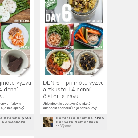
ijměte výzvu
DEN 6 - přijměte výzvu
4 denní
a zkuste 14 denní
avu
čistou stravu
avený s nízkým
Jídelníček je sestavený s nízkým
a je bezlepkový.
obsahem sacharidů a je bezlepkový.
ka Kramná
přes
Dominika Kramná
přes
a Němečková
Barbora Němečková
Výzva
na