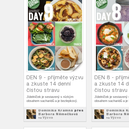
DEN 9 - přijměte výzvu
DEN 8 - přijm
a zkuste 14 denní
a zkuste 14 d
čistou stravu
čistou stravu
Jídelníček je sestavený s nízkým
Jídelníček je sestavený
obsahem sacharidů a je bezlepkový.
obsahem sacharidů a je
Dominika Kramná
přes
Dominika 
Barbora Němečková
Barbora N
Výzva
Výzva
na
na