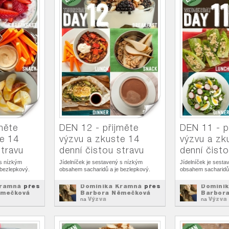
měte
DEN 12 - přijměte
DEN 11 - p
te 14
výzvu a zkuste 14
výzvu a zk
stravu
denní čistou stravu
denní čist
 s nízkým
Jídelníček je sestavený s nízkým
Jídelníček je sest
 bezlepkový.
obsahem sacharidů a je bezlepkový.
obsahem sacharidů 
Kramná
přes
Dominika Kramná
přes
Domini
ěmečková
Barbora Němečková
Barbor
Výzva
Výzva
na
na