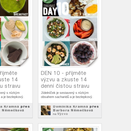
řijměte
DEN 10 - přijměte
uste 14
výzvu a zkuste 14
ou stravu
denní čistou stravu
avený s nízkým
Jídelníček je sestavený s nízkým
a je bezlepkový.
obsahem sacharidů a je bezlepkový.
ka Kramná
přes
Dominika Kramná
přes
a Němečková
Barbora Němečková
Výzva
na