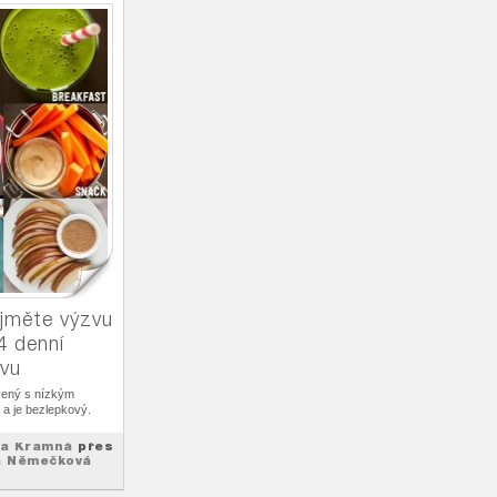
ijměte výzvu
4 denní
avu
avený s nízkým
a je bezlepkový.
ka Kramná
přes
a Němečková