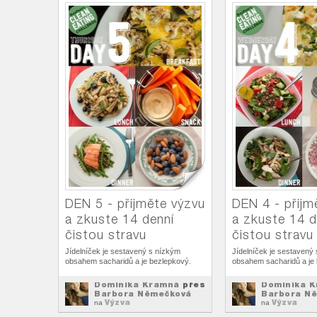
DEN 5 - přijměte výzvu
DEN 4 - přijm
a zkuste 14 denní
a zkuste 14 d
čistou stravu
čistou stravu
Jídelníček je sestavený s nízkým
Jídelníček je sestavený
obsahem sacharidů a je bezlepkový.
obsahem sacharidů a je
Dominika Kramná
přes
Dominika 
Barbora Němečková
Barbora N
Výzva
Výzva
na
na