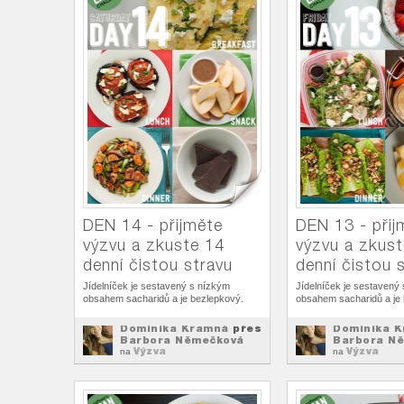
DEN 14 - přijměte
DEN 13 - přij
výzvu a zkuste 14
výzvu a zkus
denní čistou stravu
denní čistou 
Jídelníček je sestavený s nízkým
Jídelníček je sestavený
obsahem sacharidů a je bezlepkový.
obsahem sacharidů a je
Dominika Kramná
přes
Dominika 
Barbora Němečková
Barbora N
Výzva
Výzva
na
na