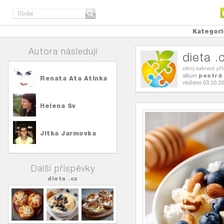
Kategori
Autora následují
dieta .
zdroj nahraný př
pestrá
album
Renata Ata Atinka
vloženo 03.10.2
Helena Sv
Jitka Jarmovka
Další příspěvky
dieta .cz