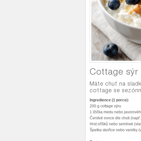
Cottage sýr
Máte chuť na slad
cottage se sezónn
Ingredience (1 porce):
200 g cottage sýru
1 lžička medu nebo javorovéh
Čerstvé ovoce dle chuti (např
Hrst oříšků nebo semínek (vla
Špetka skořice nebo vanilky (v