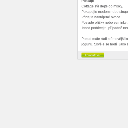
Postup:
Cottage sýr dejte do misky.
Pokapejte medem nebo sirupe
Přidejte nakrájené ovoce.
Posypte oříšky nebo semínky a
Ihned podávejte, případně nech
Pokud máte rádi krémovější ko
jogurtu. Skvěle se hodí i jako 
komentovat