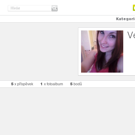
Kategori
V
5
1
5
x příspěvek
x fotoalbum
bodů