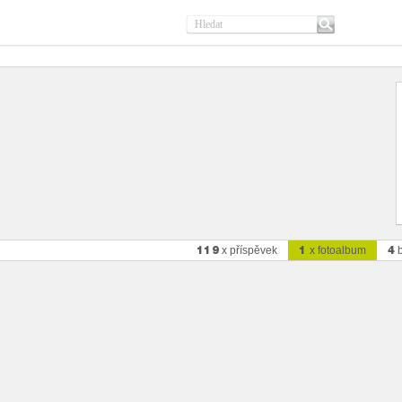
119
1
4
x příspěvek
x fotoalbum
b