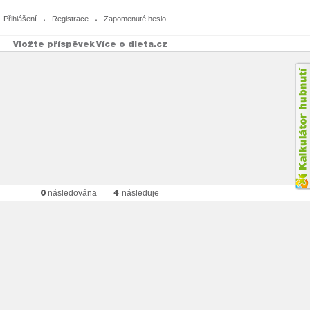
Přihlášení
Registrace
Zapomenuté heslo
Vložte příspěvek
Více o dieta.cz
0
4
následována
následuje