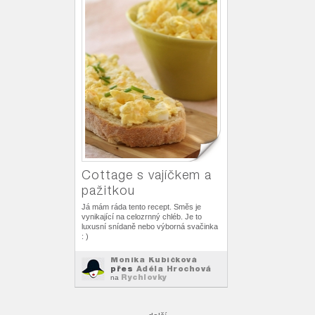
Cottage s vajíčkem a
pažitkou
Já mám ráda tento recept. Směs je
vynikající na celozrnný chléb. Je to
luxusní snídaně nebo výborná svačinka
: )
Monika Kubíčková
přes
Adéla Hrochová
Rychlovky
na