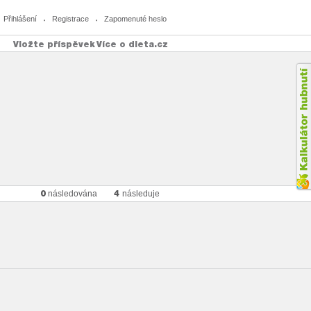
Přihlášení
Registrace
Zapomenuté heslo
Vložte příspěvek
Více o dieta.cz
0
4
následována
následuje