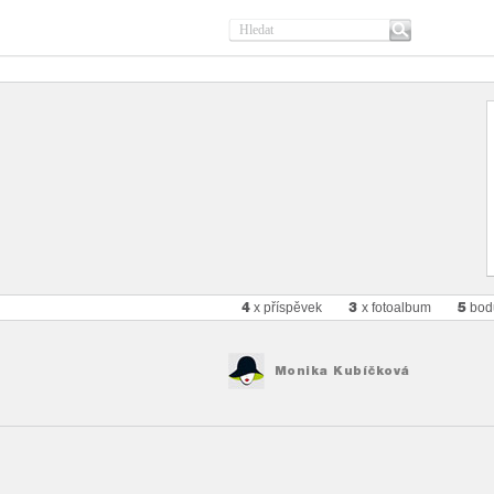
4
3
5
x příspěvek
x fotoalbum
bod
Monika Kubíčková