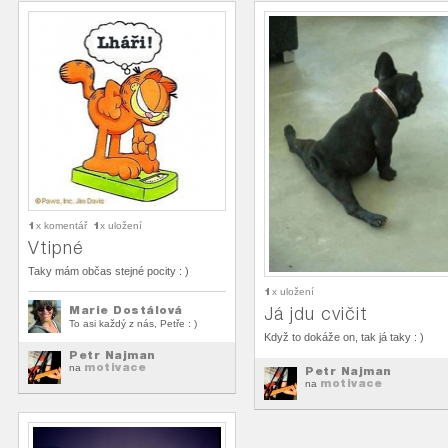
1
1
x komentář
x uložení
Vtipné
Taky mám občas stejné pocity : )
1
x uložení
Marie Dostálová
Já jdu cvičit
To asi každý z nás, Petře : )
Když to dokáže on, tak já taky : )
Petr Najman
motivace
na
Petr Najman
motivace
na