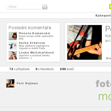
Kategori
P
Poslední komentáře
Renata Kamenská
Kdo
Super recept určitě vyzkouším
taky
ani
Šárka Štědrová
Moje oblíbené ingredience.
Vypadá to dobře Petře.
Lenka Melichaříková
Upečeno a rychlostí blesku
snězeno :-)
Brn
72
6
286
x příspěvek
x fotoalbum
bodů
fo
Petr Najman
mo