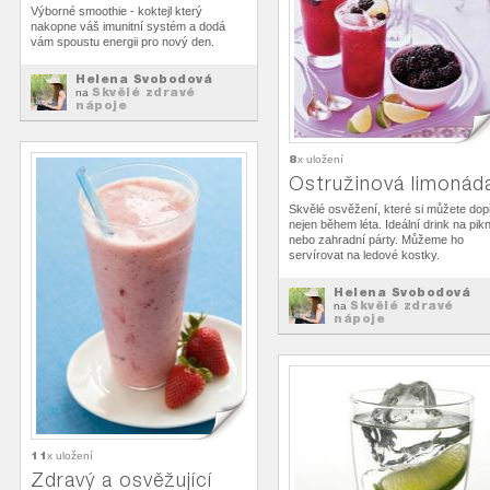
Výborné smoothie - koktejl který
nakopne váš imunitní systém a dodá
vám spoustu energii pro nový den.
Helena Svobodová
Skvělé zdravé
na
nápoje
8
x uložení
Ostružinová limonád
Skvělé osvěžení, které si můžete dop
nejen během léta. Ideální drink na pikn
nebo zahradní párty. Můžeme ho
servírovat na ledové kostky.
Helena Svobodová
Skvělé zdravé
na
nápoje
11
x uložení
Zdravý a osvěžující