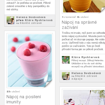
zdravé? Je potřeba se pročistit. Pěkné
zelené smoothie s listy pampelišky do
mé sbírky.
Helena Svobodová
1
8
x komentář
x uložení
přes
Klára Rychterová
Nápoj na správné
Skvělé zdravé
na
nápoje
zažívání
Trošku mi trvalo, než jsem se odhodla
tento nápoj vyzkoušet. Musela jsem t
počkat až mi dozraje papaja. Ale stálo
za to. Upřímně kdo z nás nemá někd
potíže se zažíváním. Toto je čistě
přírodní forma jak se pěkně pročistit.
Klára Rychterová
Pěkný recept. Děkuji Helenko.
Ukládám si ho do své sbírky
receptů na přírodní detoxikaci.
Helena Svobodová
Skvělé zdravé
na
nápoje
23
x uložení
Nápoj na posílení
imunity