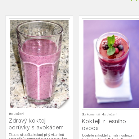
9
x uložení
2
4
x komentář
x uložení
Zdravý koktejl -
Koktejl z lesního
borůvky s avokádem
ovoce
Zkuste si udělat koktejl plný vitamínů
Udělejte si koktejl z malin, ostružin,