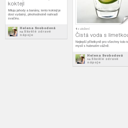
koktejl
Miluju jahody a banány, tento koktejl je
dost vydatný, plnohodnotně nahradí
svačinu.
Helena Svobodová
1
x uložení
Skvělé zdravé
na
Čistá voda s limetko
nápoje
Nejlepší přítelkyně pro všechny kdo t
myslí s hubnutím vážně.
Helena Svobodová
Skvělé zdravé
na
nápoje