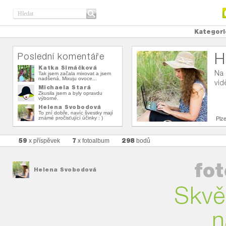
Kategori
H
Poslední komentáře
Katka Šimáčková
Na 
Tak jsem začala mixovat a jsem
nadšená. Mixuju ovoce...
vid
Michaela Stará
Zkusila jsem a byly opravdu
výborné.
Helena Svobodová
To zní dobře, navíc švestky mají
známé pročisťující účinky : )
Plz
59
7
298
x příspěvek
x fotoalbum
bodů
fo
Helena Svobodová
Skvě
n