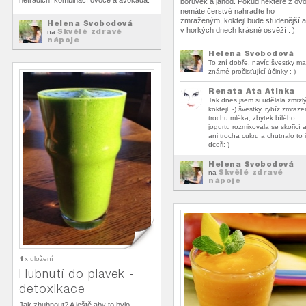
netradiční kombinací ovoce a avokáda.
borůvek a jahod. Pokud některé z ov
nemáte čerstvé nahraďte ho
zmraženým, koktejl bude studenější a
Helena Svobodová
v horkých dnech krásně osvěží : )
Skvělé zdravé
na
nápoje
Helena Svobodová
To zní dobře, navíc švestky ma
známé pročisťující účinky : )
Renata Ata Atinka
Tak dnes jsem si udělala zmrzl
koktejl .-) švestky, rybíz zmraze
trochu mléka, zbytek bílého
jogurtu rozmixovala se skořicí 
ani trocha cukru a chutnalo to i
dceři:-)
Helena Svobodová
Skvělé zdravé
na
nápoje
1
x uložení
Hubnutí do plavek -
detoxikace
Jak zhubnout? A ještě aby to bylo