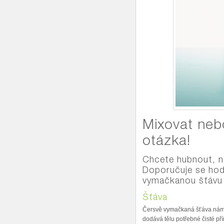
Mixovat neb
otázka!
Chcete hubnout, ne
Doporučuje se hodn
vymačkanou šťávu
Šťáva
Čersvě vymačkaná šťáva nám př
dodává tělu potřebné čisté př