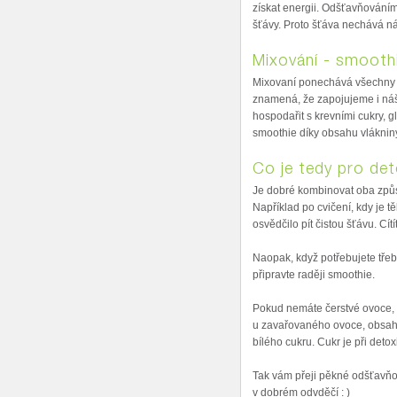
získat energii. Odšťavňováním
šťávy. Proto šťáva nechává ná
Mixování - smooth
Mixovaní ponechává všechny s
znamená, že zapojujeme i náš 
hospodařit s krevními cukry, g
smoothie díky obsahu vlákniny 
Co je tedy pro det
Je dobré kombinovat oba způ
Například po cvičení, kdy je 
osvědčilo pít čistou šťávu. Cít
Naopak, když potřebujete tře
připravte raději smoothie.
Pokud nemáte čerstvé ovoce, 
u zavařovaného ovoce, obsah
bílého cukru. Cukr je při detox
Tak vám přeji pěkné odšťavňov
v dobrém odvděčí : )