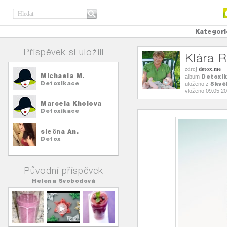
Kategori
Příspěvek si uložili
Klára 
zdroj
detox.me
Michaela M.
Detoxi
album
Detoxikace
Skvě
uloženo z
vloženo 09.05.2
Marcela Kholova
Detoxikace
slečna An.
Detox
Původní příspěvek
Helena Svobodová