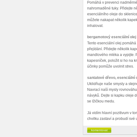
Pomáhá v prevenci nadměrného
nahromaděné tuky. Přidejte n
esenciálního oleje do sklenice
můžete nakapat několik kapek 
inhalovat.
bergamotový esenciální olej
Tento esenciální olej pomáhá
přejídání. Přidejte několik k
mandlového mléka a vypijte. 
kapesníček, položit si ho na k
účinky pomůže uvolnit stres.
santalové dřevo, esenciální o
Uklidňuje naše smysly a stej
Navrací naší mysly rovnováhu
návyků. Dejte si kapku oleje
se lžičkou medu.
Já vidím hlavní pozitivum v to
chvilku zastaví a probudí své 
komentovat