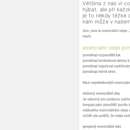
Většina z nás ví co
hýbat, ale při ka
je to někdy těžké 
nám může v našem 
Ano, jsou to esenciální oleje.
navíc.
esenciální oleje po
pomáhají rozpouštět tuk
pomáhají kontrolovat sklony k
pomáhají regulovat zadržování
pomáhají mírnit stres
Mezi nejefektivnější esenciální
mátový osenciální olej
Je výborný pro podporu zažívá
funguje jako zpouštěč pocitu s
mátového esenciálního oleje d
Určitě vás potěší, že máta vod
grepový esenciální olej