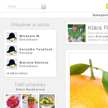
Kategori
Příspěvek si uložili
Klára 
zdroj nahraný př
Michaela M.
Detoxi
album
Detoxikace
vloženo 07.12.2
Veronika Tesařová
Recepty
Marcela Kholova
Detoxikace
+1
dalších uložení
Další příspěvky
Klára Rychterová