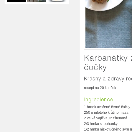
Karbanátky 
čočky
Krásný a zdravý re
recept na 20 kuliček
Ingredience
1 hrnek uvařené černé čočky
250 g mletého krůtího masa
2 velká vajíčka, rozšlehaná
2/3 hrnku strouhanky
1/2 hrnku nízkotučného sýru r