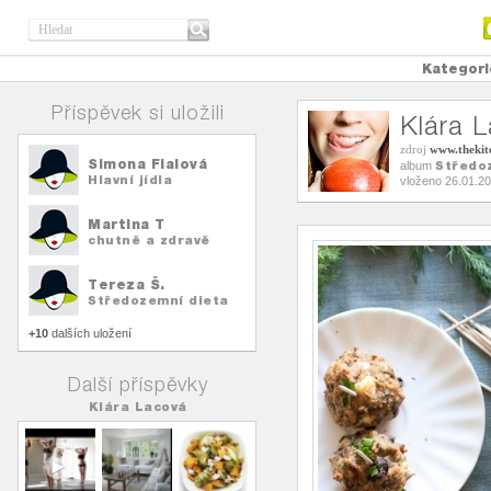
Kategori
Příspěvek si uložili
Klára 
zdroj
www.thekit
Simona Fialová
Středo
album
Hlavní jídla
vloženo 26.01.2
Martina T
chutně a zdravě
Tereza Š.
Středozemní dieta
+10
dalších uložení
Další příspěvky
Klára Lacová