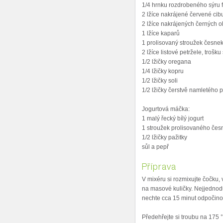
1/4 hrnku rozdrobeného sýru 
2 lžíce nakrájené červené cib
2 lžíce nakrájených černých ol
1 lžíce kaparů
1 prolisovaný stroužek česne
2 lžíce listové petržele, trošk
1/2 lžičky oregana
1/4 lžičky kopru
1/2 lžičky soli
1/2 lžičky čerstvě namletého 
Jogurtová máčka:
1 malý řecký bílý jogurt
1 stroužek prolisovaného čes
1/2 lžičky pažitky
sůl a pepř
Příprava
V mixéru si rozmixujte čočku,
na masové kuličky. Nejjednod
nechte cca 15 minut odpočino
Předehřejte si troubu na 175 °.