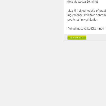
do zlatova cca 20 minut.
Mezi tím si jednoduše připrav
ingredience smícháte dohromad
podávaáním vychlaďte.
Pokud masové kuličky ihned ne
komentovat