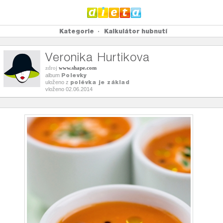
Kategorie
Kalkulátor hubnutí
Veronika Hurtikova
zdroj
www.shape.com
Polevky
album
polévka je základ
uloženo z
vloženo 02.06.2014