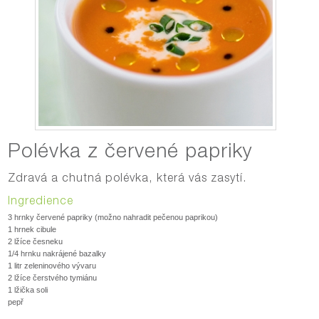
Polévka z červené papriky
Zdravá a chutná polévka, která vás zasytí.
Ingredience
3 hrnky červené papriky (možno nahradit pečenou paprikou)
1 hrnek cibule
2 lžíce česneku
1/4 hrnku nakrájené bazalky
1 litr zeleninového vývaru
2 lžíce čerstvého tymiánu
1 lžička soli
pepř