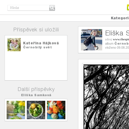
Kategori
Příspěvek si uložili
Eliška
zdroj
www.thespi
Kateřina Hájková
Černobí
album
Černobílý svět
vloženo 09.08.2
Další příspěvky
Eliška Samková