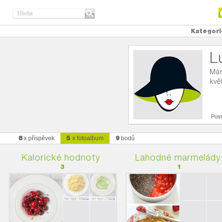
Kategori
L
Mám
kvě
Post
8
5
9
x příspěvek
x fotoalbum
bodů
Kalorické hodnoty
Lahodné marmelády
3
1